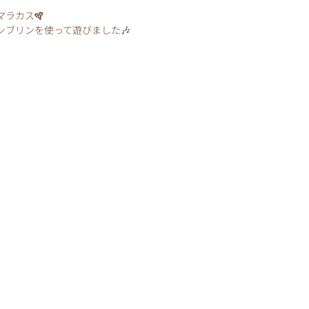
ラカス🪇
ンブリンを使って遊びました🎶